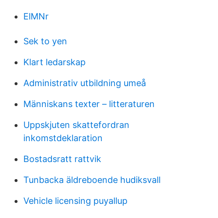
ElMNr
Sek to yen
Klart ledarskap
Administrativ utbildning umeå
Människans texter – litteraturen
Uppskjuten skattefordran
inkomstdeklaration
Bostadsratt rattvik
Tunbacka äldreboende hudiksvall
Vehicle licensing puyallup