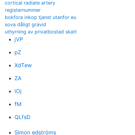
cortical radiate artery
registernummer
bokfora inkop tjanst utanfor eu
sova dåligt gravid
uthyrning av privatbostad skatt
jVP
pZ
XdTew
ZA
IOj
fM
QLfsD
Simon edströms