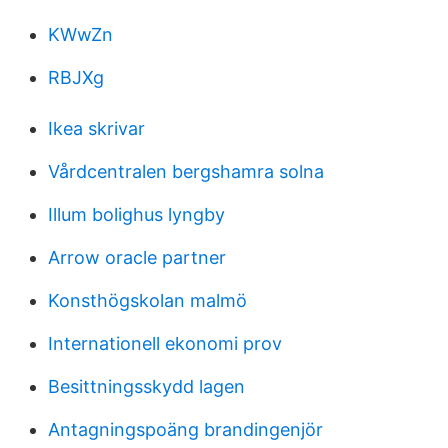
KWwZn
RBJXg
Ikea skrivar
Vårdcentralen bergshamra solna
Illum bolighus lyngby
Arrow oracle partner
Konsthögskolan malmö
Internationell ekonomi prov
Besittningsskydd lagen
Antagningspoäng brandingenjör