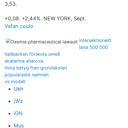
3,53.
+0,08. +2,44%. NEW YORK, Sept.
Vafan coulo
intersektionellt
lana 500 000
hallbacken förskola umeå
ekaterina sharova
mina betyg fran grundskolan
popularaste namnen
vs modell
Ueh
jWz
iGN
Mus