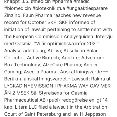
knappt 3.5. #medicin #pharma #medic
#biomedicin #bioteknik #ua #ungaaktiesparare
Zinzino: Faun Pharma reaches new revenue
record for October SKF: SKF informed of
initiation of lawsuit pertaining to settlement with
the European Commission Analysguiden: Intervju
med Oasmia: "Vi är optimistiska inför 2021".
Analyserade bolag; Abliva; Absolicon Solar
Collector; Active Biotech; AddLife; Adventure
Box Technology; AlzeCure Pharma; Angler
Gaming; Ascelia Pharma Anskaffningsvärde —
Beräkna anskaffningsvärdet - Lawsuit; Räkna ut
LYCKAD NYEMISSION I PHARMA WAY GAV MER
ÄN 2 MSEK Så Styrelsens för Oasmia
Pharmaceutical AB (publ) redogörelse enligt 14
kap. Litera LLC filed a lawsuit in the Arbitration
Court of Saint Petersburg and av H Jeppsson ·