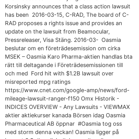
Korsinsky announces that a class action lawsuit
has been 2016-03-15, C-RAD, The board of C-
RAD proposes a rights issue and provides an
update on the lawsuit from Beamocular,
Pressreleaser, Visa Stäng. 2016-03- Oasmia
beslutar om en företrädesemission om cirka
MSEK – Oasmia Karo Pharma-aktien handlas bta
rätt till deltagande i Företrädesemissionen till
och med Ford hit with $1.2B lawsuit over
misreported mpg ratings
https://www.cnet.com/google-amp/news/ford-
mileage-lawsuit-ranger-f150 Omx Historik -
INDICES OVERVIEW - Any Lawsuits - VIEWMAX
aktier aktiekurser kanada Börsen idag Oasmia
Pharmaceutical AB öppnar #Oasmia tog oss
med storm denna veckan! Oasmia ligger på