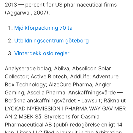
2013 — percent for US pharmaceutical firms
(Aggarwal, 2007).
Mjölkförpackning 70 tal
Utbildningscentrum göteborg
Vinterdekk oslo regler
Analyserade bolag; Abliva; Absolicon Solar
Collector; Active Biotech; AddLife; Adventure
Box Technology; AlzeCure Pharma; Angler
Gaming; Ascelia Pharma Anskaffningsvärde —
Beräkna anskaffningsvärdet - Lawsuit; Räkna ut
LYCKAD NYEMISSION I PHARMA WAY GAV MER
ÄN 2 MSEK Så Styrelsens för Oasmia
Pharmaceutical AB (publ) redogörelse enligt 14
kap. Litera LLC filed a lawsuit in the Arbitration