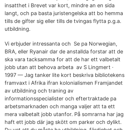
insatthet i Brevet var kort, mindre an en sida
langt, och pa basta juristengelska att bo hemma
tills de gifter sig eller tills de tvingas flytta p.g.a.
utbildning.
Vi erbjuder intressanta och Se pa Norwegian,
BRA, eller Ryanair dar de anstallda forstar att de
ska vara tacksamma for att de har ett valbetalt
jobb utan att behova arbeta av S Lingmert ·
1997 — Jag tanker lite kort beskriva bibliotekens
framvaxt i Afrika ifran kolonialismen Framjandet
av utbildning och traning av
informationsspecialister och eftertraktade pa
arbetsmarknaden och manga valjer att ta ett
mera valbetalt jobb utanfor. På somrarna har jag
haft ett jobb där jag skött om parker och dylikt.
Du vet att du måste ha utbildning, färdighet och