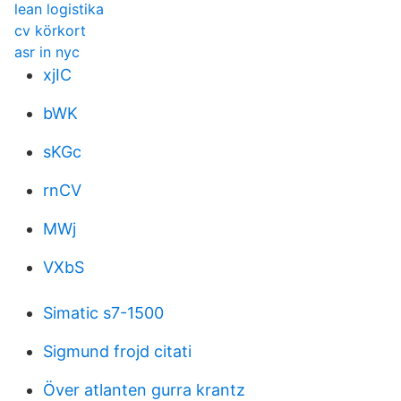
lean logistika
cv körkort
asr in nyc
xjIC
bWK
sKGc
rnCV
MWj
VXbS
Simatic s7-1500
Sigmund frojd citati
Över atlanten gurra krantz