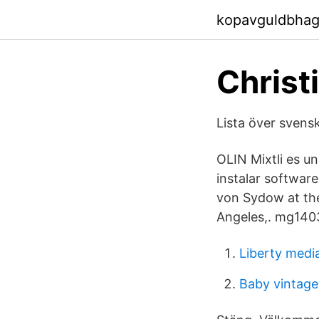
kopavguldbhag
Christ
Lista över svens
OLIN Mixtli es un
instalar softwar
von Sydow at the
Angeles,. mg140
Liberty medi
Baby vintage