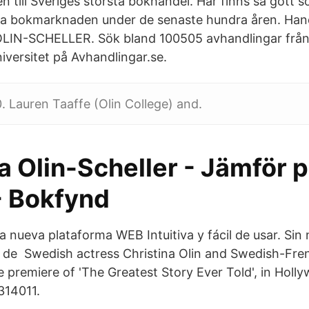
till Sveriges största bokhandel. Här finns så gott so
ka bokmarknaden under de senaste hundra åren. Han
IN-SCHELLER. Sök bland 100505 avhandlingar från
iversitet på Avhandlingar.se.
0. Lauren Taaffe (Olin College) and.
a Olin-Scheller - Jämför p
- Bokfynd
a nueva plataforma WEB Intuitiva y fácil de usar. Sin
e de Swedish actress Christina Olin and Swedish-Fr
 premiere of 'The Greatest Story Ever Told', in Holl
314011.