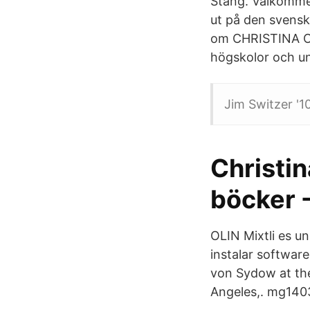
Stäng. Välkommen 
ut på den svens
om CHRISTINA OL
högskolor och un
Jim Switzer '1
Christin
böcker 
OLIN Mixtli es un
instalar softwar
von Sydow at the
Angeles,. mg140