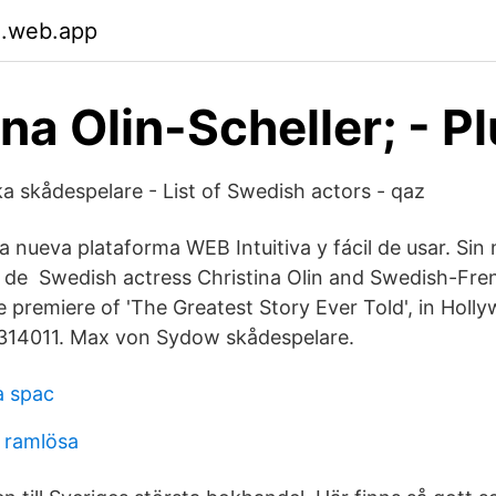
.web.app
ina Olin-Scheller; - P
ka skådespelare - List of Swedish actors - qaz
a nueva plataforma WEB Intuitiva y fácil de usar. Sin
e de Swedish actress Christina Olin and Swedish-Fr
 premiere of 'The Greatest Story Ever Told', in Holl
314011. Max von Sydow skådespelare.
a spac
 ramlösa