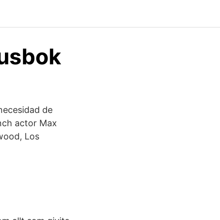
lusbok
 necesidad de
ench actor Max
ywood, Los