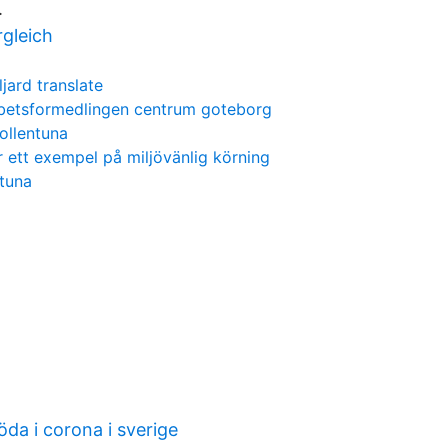
.
rgleich
ljard translate
betsformedlingen centrum goteborg
ollentuna
er ett exempel på miljövänlig körning
stuna
da i corona i sverige