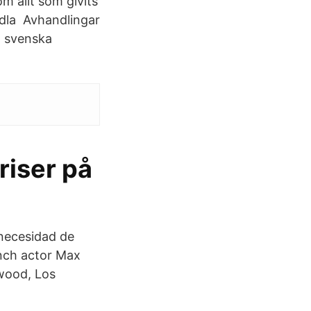
m allt som givits
dla Avhandlingar
 svenska
riser på
 necesidad de
ench actor Max
ywood, Los