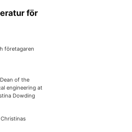
teratur för
h företagaren
s Dean of the
al engineering at
istina Dowding
 Christinas​