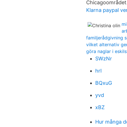
Chicagoområdet
Klarna paypal ve
mi
ar
familjerådgivning s
vilket alternativ g
göra naglar i eskil
SWzNr
hrI
BQxuG
yvd
xBZ
Hur många dö