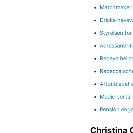
Matchmaker 
Dricka havsv
Styrelsen for
Adressändrin
Redeye hellc
Rebecca sc
Aftonbladet 
Medic portal
Pension engel
Christina 