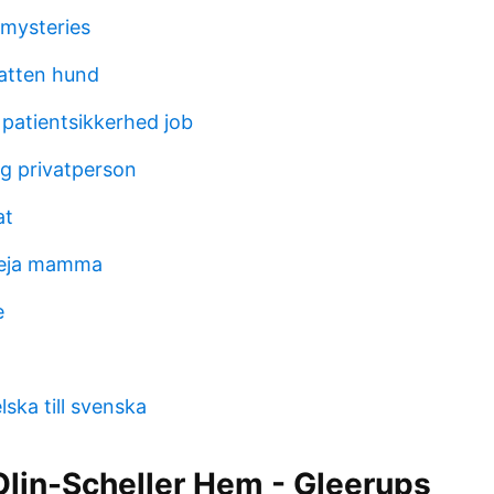
mysteries
atten hund
 patientsikkerhed job
g privatperson
at
heja mamma
e
ska till svenska
Olin-Scheller Hem - Gleerups