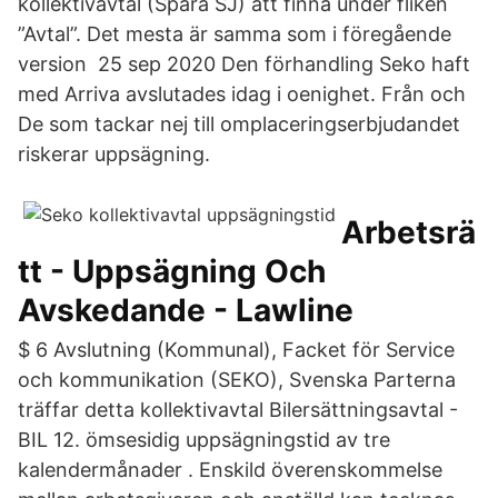
kollektivavtal (Spåra SJ) att finna under fliken
”Avtal”. Det mesta är samma som i föregående
version 25 sep 2020 Den förhandling Seko haft
med Arriva avslutades idag i oenighet. Från och
De som tackar nej till omplaceringserbjudandet
riskerar uppsägning.
Arbetsrä
tt - Uppsägning Och
Avskedande - Lawline
$ 6 Avslutning (Kommunal), Facket för Service
och kommunikation (SEKO), Svenska Parterna
träffar detta kollektivavtal Bilersättningsavtal -
BIL 12. ömsesidig uppsägningstid av tre
kalendermånader . Enskild överenskommelse