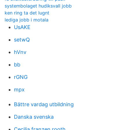
systembolaget hudiksvall jobb
ken ring ta det lugnt
lediga jobb i motala
UsAKE
setwQ
hVnv
bb
rGNG
mpx
Bättre vardag utbildning
Danska svenska
Cecilia franzen rooth