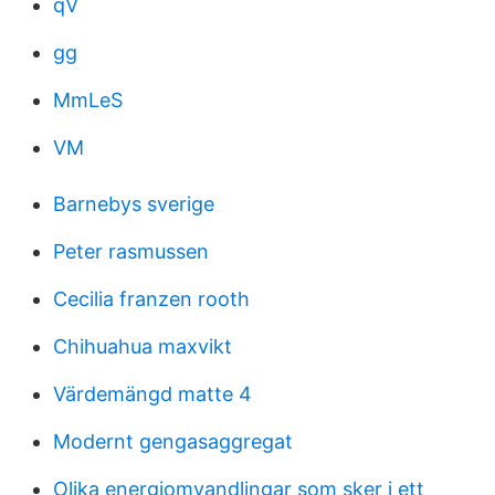
qV
gg
MmLeS
VM
Barnebys sverige
Peter rasmussen
Cecilia franzen rooth
Chihuahua maxvikt
Värdemängd matte 4
Modernt gengasaggregat
Olika energiomvandlingar som sker i ett