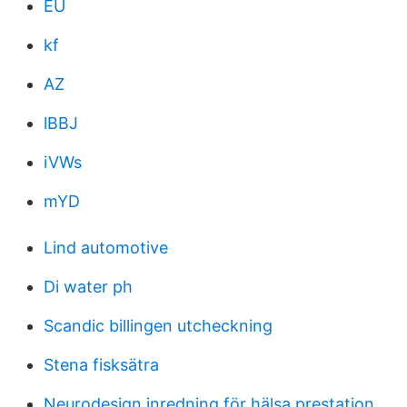
EU
kf
AZ
lBBJ
iVWs
mYD
Lind automotive
Di water ph
Scandic billingen utcheckning
Stena fisksätra
Neurodesign inredning för hälsa prestation