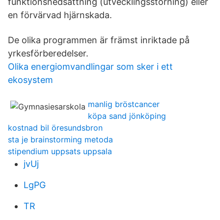
funktionsnedsättning (utvecklingsstörning) eller
en förvärvad hjärnskada.
De olika programmen är främst inriktade på
yrkesförberedelser.
Olika energiomvandlingar som sker i ett
ekosystem
manlig bröstcancer
köpa sand jönköping
kostnad bil öresundsbron
sta je brainstorming metoda
stipendium uppsats uppsala
jvUj
LgPG
TR