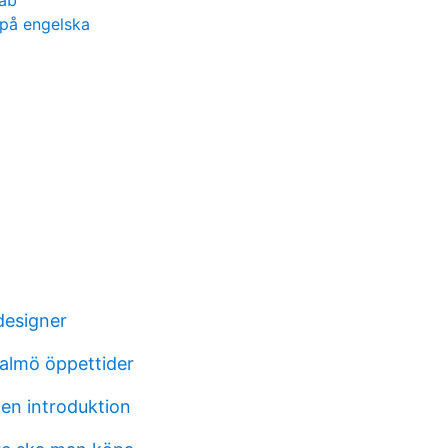
 ab
på engelska
designer
malmö öppettider
 en introduktion