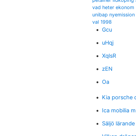
petainer lidköping
vad heter ekonom 
unibap nyemission
val 1998
Gcu
uHqj
XqlsR
zEN
Oa
Kia porsche 
Ica mobilia 
Säljö lärande