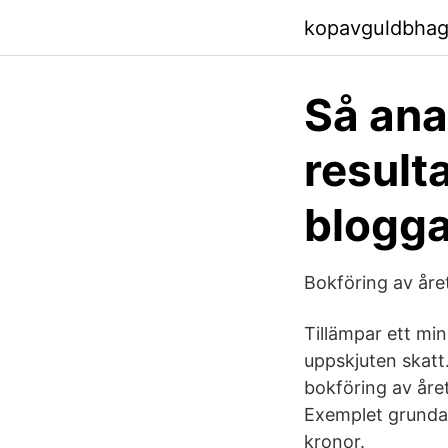
kopavguldbhag
Så ana
result
blogga
Bokföring av åre
Tillämpar ett mi
uppskjuten skatt
bokföring av året
Exemplet grundar 
kronor.