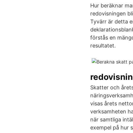
Hur beräknar man 
redovisningen bl
Tyvärr är detta e
deklarationsblan
förstås en mängd
resultatet.
redovisni
Skatter och årets 
näringsverksamhe
visas årets netto
verksamheten har 
när samtliga int
exempel på hur s