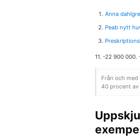
Anna dahlgre
Peab nytt hu
Preskriptions
11. -22 900 000.
Från och med M
40 procent av
Uppskjut
exempel