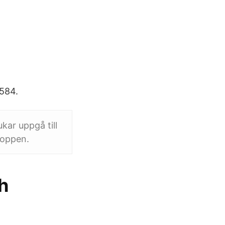
 584.
kar uppgå till
loppen.
h