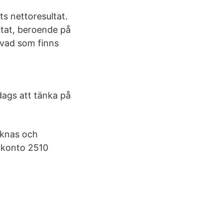
ts nettoresultat.
ultat, beroende på
 vad som finns
 dags att tänka på
räknas och
s konto 2510