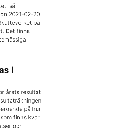
et, så
d on 2021-02-20
 Skatteverket på
t. Det finns
ttemässiga
as i
r årets resultat i
esultaträkningen
, beroende på hur
d som finns kvar
atser och