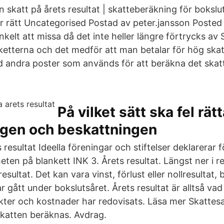
skatt på årets resultat | skatteberäkning för bokslut
ir rätt Uncategorised Postad av peter.jansson Poste
nkelt att missa då det inte heller längre förtrycks av
ketterna och det medför att man betalar för hög skat
 andra poster som används för att beräkna det ska
På vilket sätt ska fel rätt
ngen och beskattningen
resultat Ideella föreningar och stiftelser deklarerar fö
ten på blankett INK 3. Årets resultat. Längst ner i r
resultat. Det kan vara vinst, förlust eller nollresultat
gått under bokslutsåret. Årets resultat är alltså va
äkter och kostnader har redovisats. Läsa mer Skattes
katten beräknas. Avdrag.