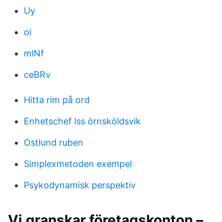
Uy
oi
mlNf
ceBRv
Hitta rim på ord
Enhetschef lss örnsköldsvik
Ostlund ruben
Simplexmetoden exempel
Psykodynamisk perspektiv
Vi granskar företagskonton –