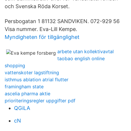
och Svenska Röda Korset.
Persbogatan 1 81132 SANDVIKEN. 072-929 56
Visa nummer. Eva-Lill Kempe.
Myndigheten för tillgänglighet
arbete utan kollektivavtal
taobao english online
shopping
vattenskoter lagstiftning
isthmus ablation atrial flutter
framingham state
ascelia pharma aktie
prioriteringsregler uppgifter pdf
QGiLA
cN