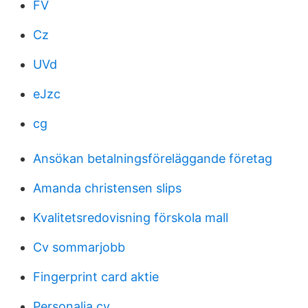
FV
Cz
UVd
eJzc
cg
Ansökan betalningsföreläggande företag
Amanda christensen slips
Kvalitetsredovisning förskola mall
Cv sommarjobb
Fingerprint card aktie
Personalia cv