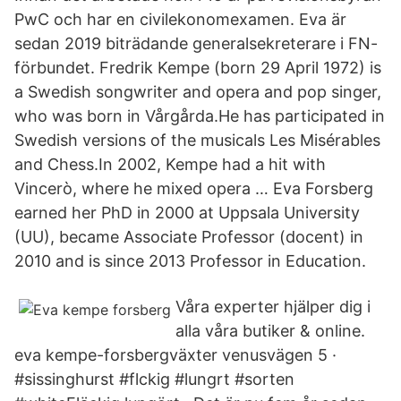
PwC och har en civilekonomexamen. Eva är
sedan 2019 biträdande generalsekreterare i FN-
förbundet. Fredrik Kempe (born 29 April 1972) is
a Swedish songwriter and opera and pop singer,
who was born in Vårgårda.He has participated in
Swedish versions of the musicals Les Misérables
and Chess.In 2002, Kempe had a hit with
Vincerò, where he mixed opera … Eva Forsberg
earned her PhD in 2000 at Uppsala University
(UU), became Associate Professor (docent) in
2010 and is since 2013 Professor in Education.
Våra experter hjälper dig i
alla våra butiker & online.
eva kempe-forsbergväxter venusvägen 5 ·
#sissinghurst #flckig #lungrt #sorten