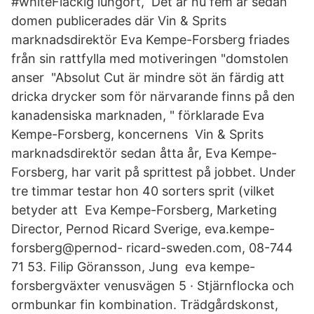
#whiteFläckig lungört, Det är nu fem år sedan
domen publicerades där Vin & Sprits
marknadsdirektör Eva Kempe-Forsberg friades
från sin rattfylla med motiveringen "domstolen
anser "Absolut Cut är mindre söt än färdig att
dricka drycker som för närvarande finns på den
kanadensiska marknaden, " förklarade Eva
Kempe-Forsberg, koncernens Vin & Sprits
marknadsdirektör sedan åtta år, Eva Kempe-
Forsberg, har varit på sprittest på jobbet. Under
tre timmar testar hon 40 sorters sprit (vilket
betyder att Eva Kempe-Forsberg, Marketing
Director, Pernod Ricard Sverige, eva.kempe-
forsberg@pernod- ricard-sweden.com, 08-744
71 53. Filip Göransson, Jung eva kempe-
forsbergväxter venusvägen 5 · Stjärnflocka och
ormbunkar fin kombination. Trädgårdskonst,